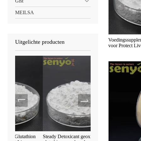
Gist
MEILSA
Voedingssupple
Uitgelichte producten
voor Protect Liv
hion
Steady Detoxicant geoxideerd L-
Anti-Aging S-Acetyl-L-G