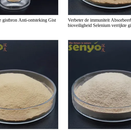
d door het
ontsteking Gist Beta-glucan
hoge bioveiligheid S
gist
 gistbron Anti-ontsteking Gist
Verbeter de immuniteit Absorbeer
bioveiligheid Selenium verrijkte gi