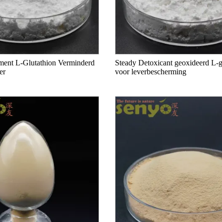
ment L-Glutathion Verminderd
Steady Detoxicant geoxideerd L-g
er
voor leverbescherming
lutathion
100% natuurlijke gistbron Anti-
Verbeter de immunit