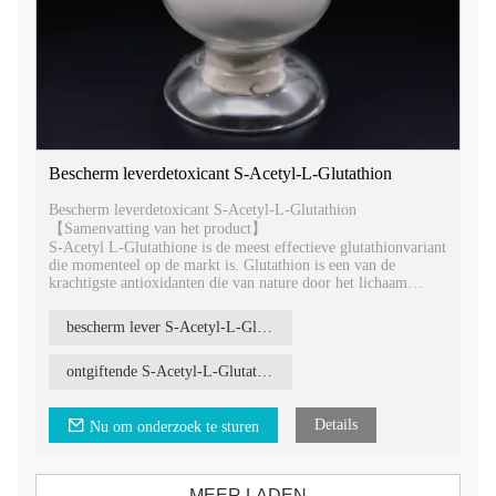
Bescherm leverdetoxicant S-Acetyl-L-Glutathion
Bescherm leverdetoxicant S-Acetyl-L-Glutathion
【Samenvatting van het product】
S-Acetyl L-Glutathione is de meest effectieve glutathionvariant
die momenteel op de markt is. Glutathion is een van de
krachtigste antioxidanten die van nature door het lichaam
wordt aangemaakt (en de enige die intracellulair is) en het is
aangetoond dat het vrije radicalen neutraliseert, de lever ontgift
bescherm lever S-Acetyl-L-Glutathion
en de werking van het immuunsysteem verbetert.
ontgiftende S-Acetyl-L-Glutathion
Details
Nu om onderzoek te sturen
MEER LADEN