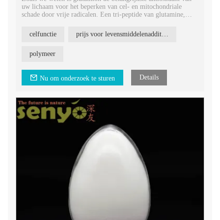
uw lichaam voor het beperken van cel- en mitochondriale
schade door vrije radicalen. Een tri-peptide van glutamine,
cysteïne en glyceïne dat in elke cel in uw lichaam wordt
geproduceerd en gebruikt.
celfunctie
prijs voor levensmiddelenadditieven
polymeer
Details
Nu om onderzoek te sturen