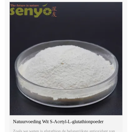
Natuurvoeding Wit S-Acetyl-L-glutathionpoeder
Zoals we weten is glutathion de belangrijkste antioxidant van