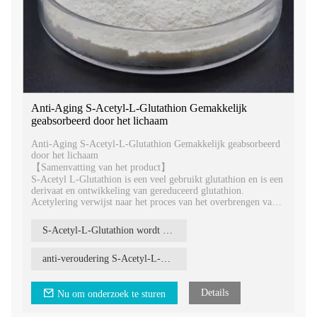
Anti-Aging S-Acetyl-L-Glutathion Gemakkelijk
geabsorbeerd door het lichaam
Anti-Aging S-Acetyl-L-Glutathion Gemakkelijk geabsorbeerd
door het lichaam
【Samenvatting van het product】
S-Acetyl L-Glutathion is een veel gebruikt glutathion en is een
derivaat en ontwikkeling van gereduceerd glutathion.
Acetylering verwijst naar het proces van het overbrengen van
een acetylgroep naar een zijketengroep van een aminozuur, en
acetylering van glutathion is gewoonlijk de aanhechting van
S-Acetyl-L-Glutathion wordt gemakkelijk door het lichaam opgenomen
een acetylgroep aan een actief zwavelatoom. S-Acetyl
Glutatione is een vorm van glutathion die stabieler is en
gemakkelijker door het lichaam wordt opgenomen dan andere
anti-veroudering S-Acetyl-L-Glutathion
vormen op de markt.
Details
Nu om onderzoek te sturen